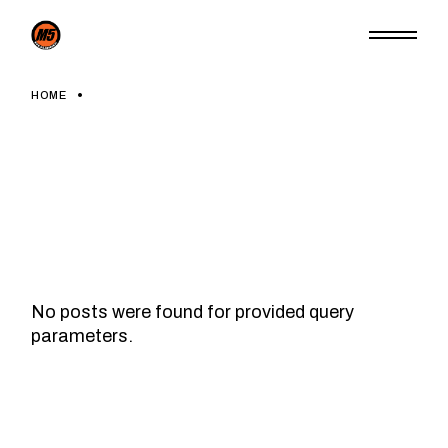
Skip
to
the
content
HOME
No posts were found for provided query
parameters.