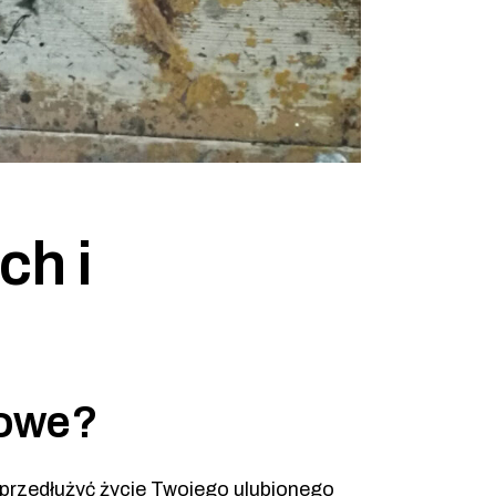
h i
kowe?
 przedłużyć życie Twojego ulubionego