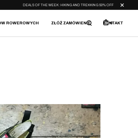
DEALS OF THE WEEK: HIKING AND TREKKING 50% OFF
ÓW ROWEROWYCH
ZŁÓŻ ZAMÓWIENIE
KONTAKT
0