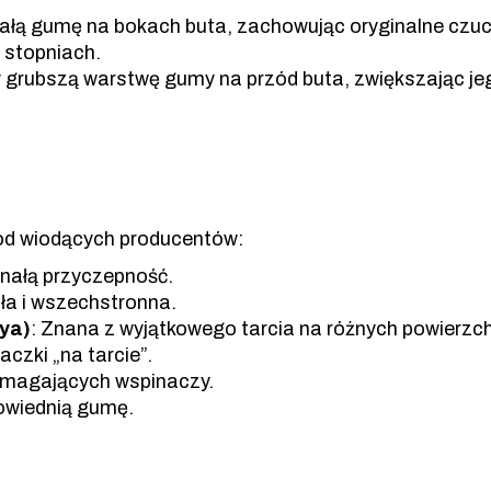
łą gumę na bokach buta, zachowując oryginalne czuci
 stopniach.
 grubszą warstwę gumy na przód buta, zwiększając jeg
od wiodących producentów:
nałą przyczepność.
ła i wszechstronna.
aya)
: Znana z wyjątkowego tarcia na różnych powierzc
aczki „na tarcie”.
wymagających wspinaczy.
owiednią gumę.