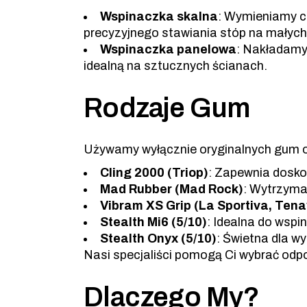
Wspinaczka skalna
: Wymieniamy ca
precyzyjnego stawiania stóp na małych
Wspinaczka panelowa
: Nakładamy
idealną na sztucznych ścianach.
Rodzaje Gum
Używamy wyłącznie oryginalnych gum 
Cling 2000 (Triop)
: Zapewnia dosko
Mad Rubber (Mad Rock)
: Wytrzyma
Vibram XS Grip (La Sportiva, Ten
Stealth Mi6 (5/10)
: Idealna do wspin
Stealth Onyx (5/10)
: Świetna dla 
Nasi specjaliści pomogą Ci wybrać odp
Dlaczego My?