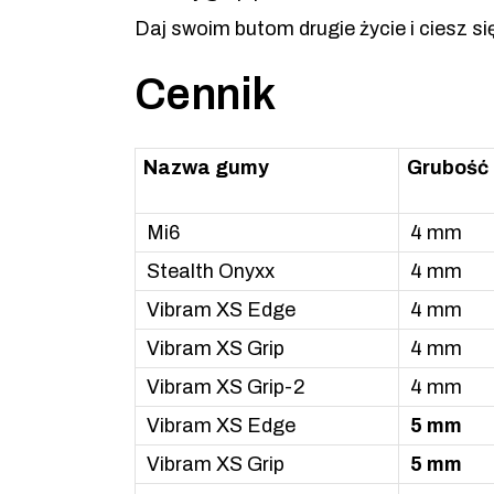
Daj swoim butom drugie życie i ciesz s
Cennik
Nazwa gumy
Grubość
Mi6
4 mm
Stealth Onyxx
4 mm
Vibram XS Edge
4 mm
Vibram XS Grip
4 mm
Vibram XS Grip-2
4 mm
Vibram XS Edge
5 mm
Vibram XS Grip
5 mm