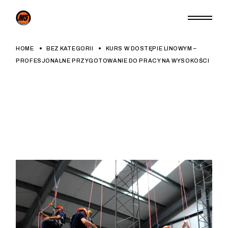
Skip
to
the
content
HOME
BEZ KATEGORII
KURS W DOSTĘPIE LINOWYM –
PROFESJONALNE PRZYGOTOWANIE DO PRACY NA WYSOKOŚCI