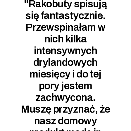
żo po
"Rakobuty spisują
 czas
się fantastycznie.
le
Przewspinałam w
nich kilka
ym
intensywnych
drylandowych
miesięcy i do tej
pory jestem
zachwycona.
Muszę przyznać, że
nasz domowy