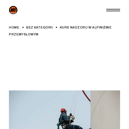
Skip
to
the
content
HOME
BEZ KATEGORII
KURS NADZORU W ALPINIŹMIE
PRZEMYSŁOWYM